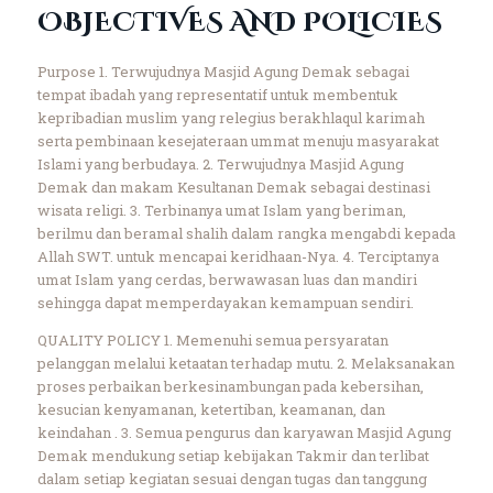
OBJECTIVES AND POLICIES
Purpose
1. Terwujudnya Masjid Agung Demak sebagai
tempat ibadah yang representatif untuk membentuk
kepribadian muslim yang relegius berakhlaqul karimah
serta pembinaan kesejateraan ummat menuju masyarakat
Islami yang berbudaya.
2. Terwujudnya Masjid Agung
Demak dan makam Kesultanan Demak sebagai destinasi
wisata religi.
3. Terbinanya umat Islam yang beriman,
berilmu dan beramal shalih dalam rangka mengabdi kepada
Allah SWT. untuk mencapai keridhaan-Nya.
4. Terciptanya
umat Islam yang cerdas, berwawasan luas dan mandiri
sehingga dapat memperdayakan kemampuan sendiri.
QUALITY POLICY
1. Memenuhi semua persyaratan
pelanggan melalui ketaatan terhadap mutu.
2. Melaksanakan
proses perbaikan berkesinambungan pada kebersihan,
kesucian kenyamanan, ketertiban, keamanan, dan
keindahan .
3. Semua pengurus dan karyawan Masjid Agung
Demak mendukung setiap kebijakan Takmir dan terlibat
dalam setiap kegiatan sesuai dengan tugas dan tanggung