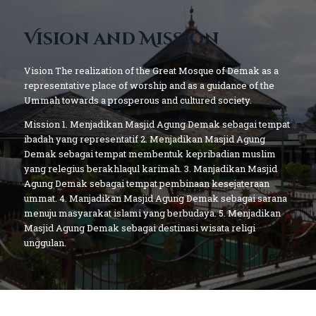
Vision and Mission
Vision
The realization of the Great Mosque of Demak as a
representative place of worship and as a guidance of the
Ummah towards a prosperous and cultured society.
Mission
1. Menjadikan Masjid Agung Demak sebagai tempat
ibadah yang representatif
2. Menjadikan Masjid Agung
Demak sebagai tempat membentuk kepribadian muslim
yang relegius berakhlaqul karimah.
3. Manjadikan Masjid
Agung Demak sebagai tempat pembinaan kesejateraan
ummat.
4. Manjadikan Masjid Agung Demak sebagai sarana
menuju masyarakat islami yang berbudaya.
5. Menjadikan
Masjid Agung Demak sebagai destinasi wisata religi
unggulan.