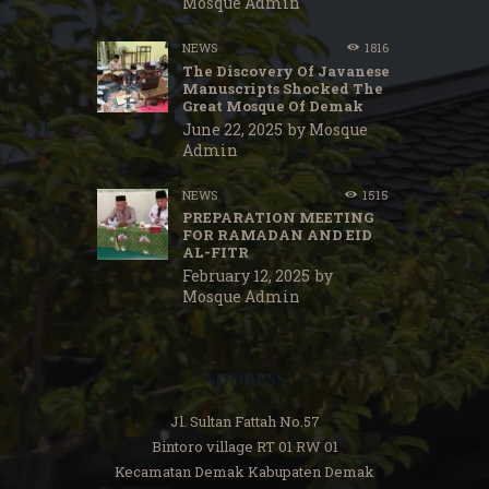
Mosque Admin
NEWS
1816
The Discovery Of Javanese
Manuscripts Shocked The
Great Mosque Of Demak
June 22, 2025
by
Mosque
Admin
NEWS
1515
PREPARATION MEETING
FOR RAMADAN AND EID
AL-FITR
February 12, 2025
by
Mosque Admin
Address
Jl. Sultan Fattah No.57
Bintoro village RT 01 RW 01
Kecamatan Demak Kabupaten Demak