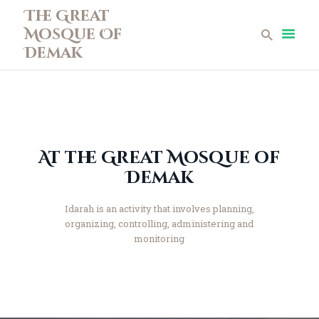
The Great
Mosque Of
The Great Mosque Of Demak
Demak
Home
Profile
News
Teen Mosque
At the Great Mosque of
Museum Collections
Demak
Gallery
Library
Idarah is an activity that involves planning,
organizing, controlling, administering and
Infaq
monitoring
Contact