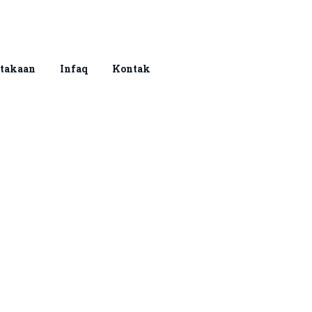
stakaan
Infaq
Kontak