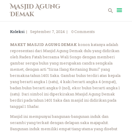
Masjid Agung
Demak
Masjid Agung Demak
Koleksi
September 7, 2024
0
Comments
Beranda
Profil
MAKET MASJID AGUNG DEMAK
konon katanya adalah
representasi dari Masjid Agung Demak dulu yang didirikan
Berita
oleh Raden Fatah bersama Wali Songo dengan memberi
Remaja Masjid
gambar serupa bulus yang merupakan candra sengkala
Koleksi Museum
memet, dengan arti “Sirna Ilang Kertaning Bumi” yang
bermakna tahun 1401 Saka. Gambar bulus terdiri atas kepala
Galeri
yang berarti angka 1 (satu), 4 kaki berarti angka 4 (empat),
Perpustakaan
badan bulus berarti angka 0 (nol), ekor bulus berarti angka 1
Infaq
(satu). Dari simbol ini diperkirakan Masjid Agung Demak
berdiri pada tahun 1401 Saka dan masjid ini didirikan pada
Kontak
tanggal 1 Shafar.
Masjid ini mempunyai bangunan-bangunan induk dan
serambi yang terkait dengan delapan saka majapahit.
Bangunan induk memiliki empat tiang utama yang disebut