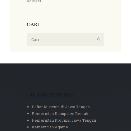
Koleksi
Cari
Tautan Penting
Daftar Museum di Jawa Tengah
Pemerintah Kabupaten Demak
Pemerintah Provinsi Jawa Tengah
Kementrian Agama