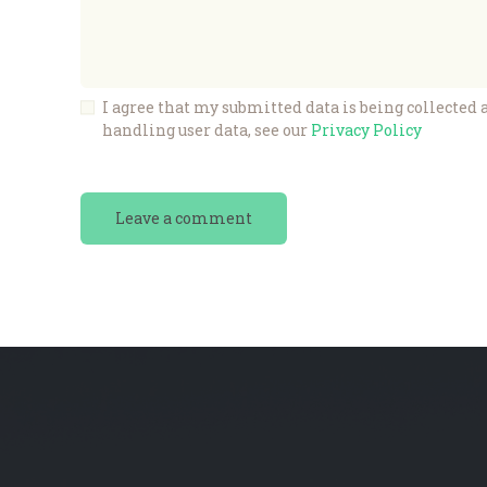
I agree that my submitted data is being collected a
handling user data, see our
Privacy Policy