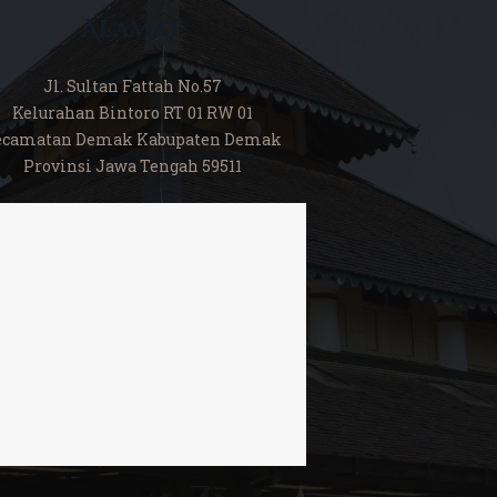
Alamat
Jl. Sultan Fattah No.57
Kelurahan Bintoro RT 01 RW 01
ecamatan Demak Kabupaten Demak
Provinsi Jawa Tengah 59511