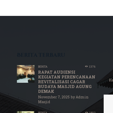
Berita terbaru
BERITA
1376
RAPAT AUDIENSI
KEGIATAN PERENCANAAN
K
REVITALISASI CAGAR
BUDAYA MASJID AGUNG
DEMAK
November 7, 2025
by
Admin
Masjid
BERITA
1802