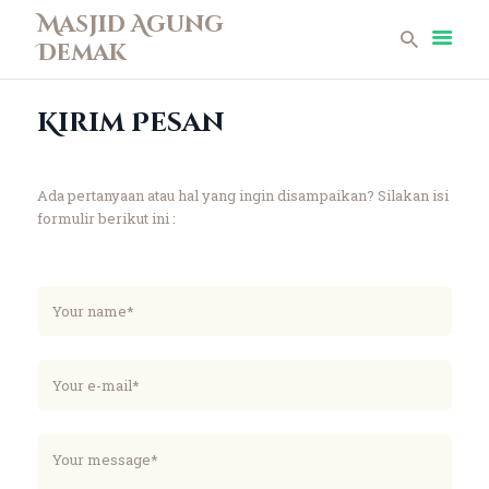
Masjid Agung
Demak
Masjid Agung Demak
Kirim Pesan
Beranda
Profil
Berita
Ada pertanyaan atau hal yang ingin disampaikan? Silakan isi
formulir berikut ini :
Remaja Masjid
Koleksi Museum
Galeri
Perpustakaan
Infaq
Kontak