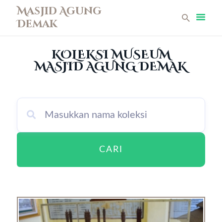
Masjid Agung
Demak
Masjid Agung Demak
KOLEKSI MUSEUM
Beranda
MASJID AGUNG DEMAK
Profil
Berita
Remaja Masjid
Koleksi Museum
Galeri
Perpustakaan
CARI
Infaq
Kontak