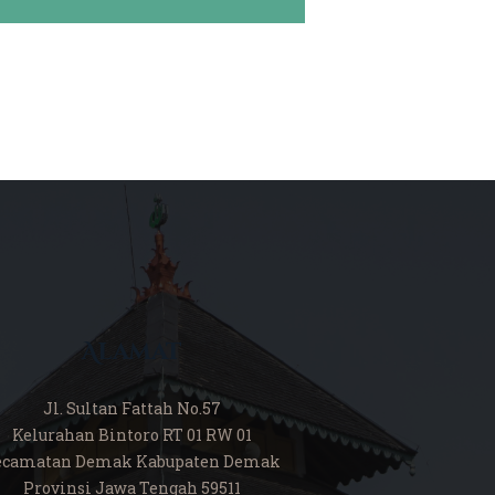
Alamat
Jl. Sultan Fattah No.57
Kelurahan Bintoro RT 01 RW 01
ecamatan Demak Kabupaten Demak
Provinsi Jawa Tengah 59511