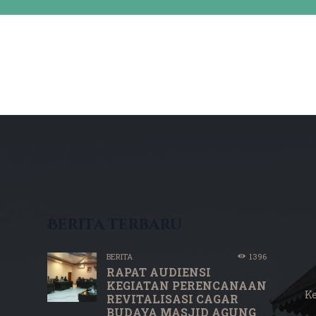
Berita terbaru
BERITA
1396
RAPAT AUDIENSI
KEGIATAN PERENCANAAN
K
REVITALISASI CAGAR
BUDAYA MASJID AGUNG