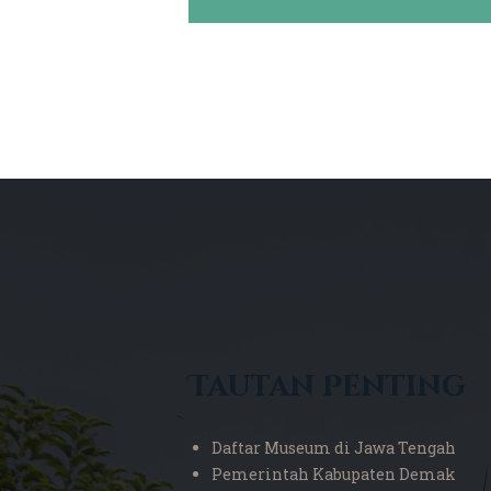
Tautan Penting
Daftar Museum di Jawa Tengah
Pemerintah Kabupaten Demak