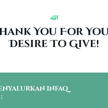
hank You For Yo
Desire To Give!
enyalurkan infaq
: