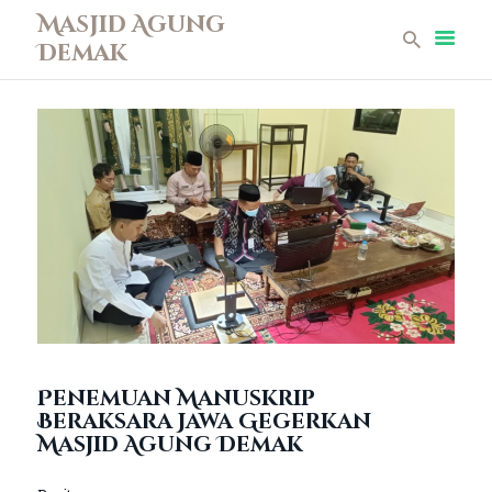
Masjid Agung
Demak
Masjid Agung Demak
Beranda
Profil
Berita
Remaja Masjid
Koleksi Museum
Galeri
Perpustakaan
Infaq
Kontak
Penemuan Manuskrip
Beraksara Jawa Gegerkan
Masjid Agung Demak