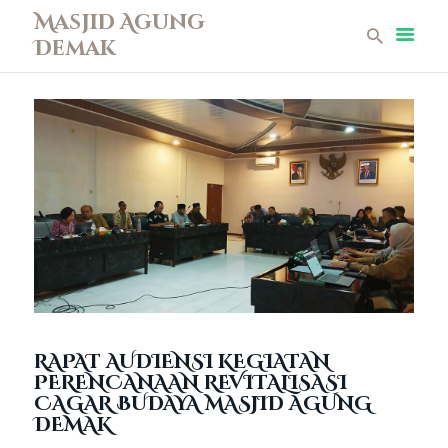
Masjid Agung
Demak
Masjid Agung Demak
Beranda
Profil
Berita
Remaja Masjid
Koleksi Museum
Galeri
Perpustakaan
Infaq
Kontak
RAPAT AUDIENSI KEGIATAN
PERENCANAAN REVITALISASI
CAGAR BUDAYA MASJID AGUNG
DEMAK