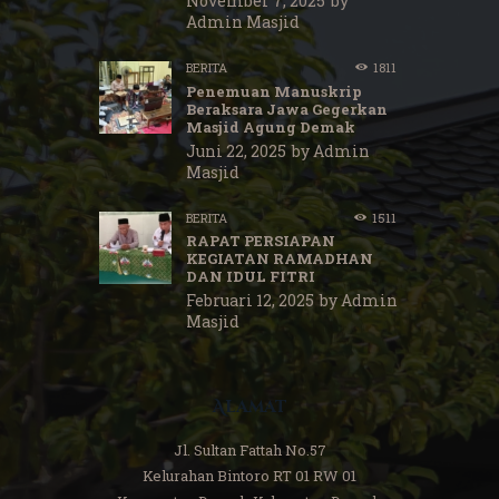
November 7, 2025
by
Admin Masjid
BERITA
1811
Penemuan Manuskrip
Beraksara Jawa Gegerkan
Masjid Agung Demak
Juni 22, 2025
by
Admin
Masjid
BERITA
1511
RAPAT PERSIAPAN
KEGIATAN RAMADHAN
DAN IDUL FITRI
Februari 12, 2025
by
Admin
Masjid
Alamat
Jl. Sultan Fattah No.57
Kelurahan Bintoro RT 01 RW 01