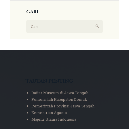
Cari
Tautan Penting
Daftar Museum di Jawa Tengah
Pemerintah Kabupaten Demak
Pemerintah Provinsi Jawa Tengah
Kementrian Agama
Majelis Ulama Indonesia