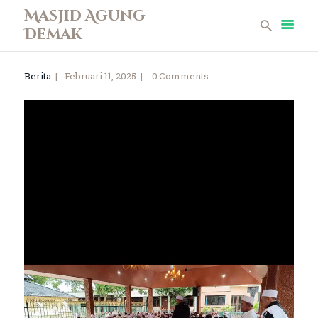
Masjid Agung
Demak
Masjid Agung Demak
Berita
Februari 11, 2025
0
Comments
Beranda
Profil
Berita
Remaja Masjid
Koleksi Museum
Galeri
Perpustakaan
Infaq
Kontak