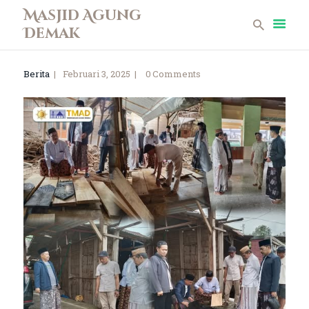
Masjid Agung
Demak
Masjid Agung Demak
Berita
Februari 3, 2025
0
Comments
Beranda
Profil
Berita
Remaja Masjid
Koleksi Museum
Galeri
Perpustakaan
Infaq
Kontak