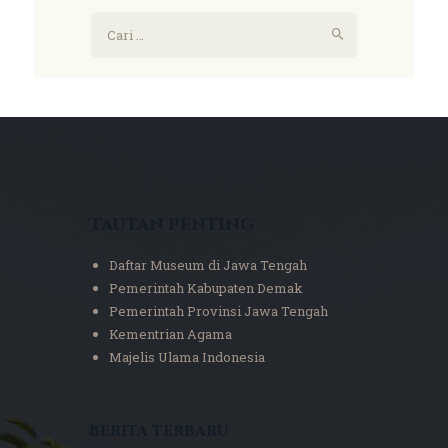
Tautan Penting
Daftar Museum di Jawa Tengah
Pemerintah Kabupaten Demak
Pemerintah Provinsi Jawa Tengah
Kementrian Agama
Majelis Ulama Indonesia
Berita terbaru