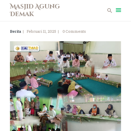
Masjid Agung
Demak
Masjid Agung Demak
Berita
Februari 11, 2025
0
Comments
Beranda
Profil
Berita
Remaja Masjid
Koleksi Museum
Galeri
Perpustakaan
Infaq
Kontak