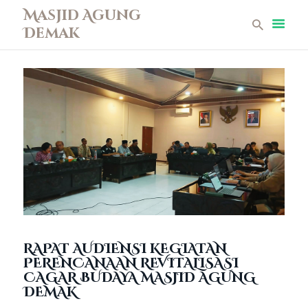
Masjid Agung
Demak
Masjid Agung Demak
Beranda
Profil
Berita
Remaja Masjid
Koleksi Museum
Galeri
Perpustakaan
Infaq
Kontak
RAPAT AUDIENSI KEGIATAN
PERENCANAAN REVITALISASI
CAGAR BUDAYA MASJID AGUNG
DEMAK